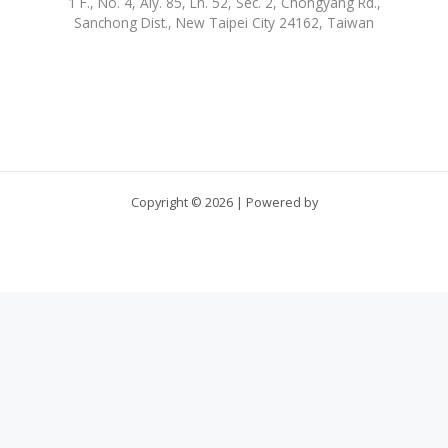
1 F., No. 4, Aly. 85, Ln. 52, Sec. 2, Chongyang Rd.,
Sanchong Dist., New Taipei City 24162, Taiwan
Copyright © 2026 | Powered by