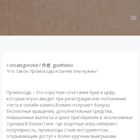
跳
至
主
要
內
容
/
Uncategorized
/ 作者:
goethebio
Что такое промокоды и зачем они нужны?
Промокоды – это короткие сочетания букв и цифр,
которые игрок вводит при регистрации или пополнении
счета в онлайн‑казино.Взамен получают бонусы:
бесплатные вращения, дополнительные средства,
повышенные выплаты и даже приглашения в эксклюзивные
турниры.В Казахстане, где азартные игры набирают
популярность, промокоды стали инструментом,
открывающим доступ к более крупным выигрышам.