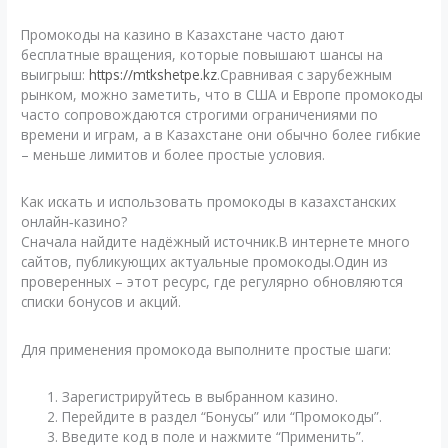
Промокоды на казино в Казахстане часто дают
бесплатные вращения, которые повышают шансы на
выигрыш:
https://mtkshetpe.kz
.Сравнивая с зарубежным
рынком, можно заметить, что в США и Европе промокоды
часто сопровождаются строгими ограничениями по
времени и играм, а в Казахстане они обычно более гибкие
– меньше лимитов и более простые условия.
Как искать и использовать промокоды в казахстанских
онлайн‑казино?
Сначала найдите надёжный источник.В интернете много
сайтов, публикующих актуальные промокоды.Один из
проверенных – этот ресурс, где регулярно обновляются
списки бонусов и акций.
Для применения промокода выполните простые шаги:
Зарегистрируйтесь в выбранном казино.
Перейдите в раздел “Бонусы” или “Промокоды”.
Введите код в поле и нажмите “Применить”.