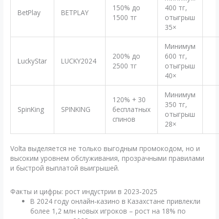
150% до
400 тг,
BetPlay
BETPLAY
1500 тг
отыгрыш
35×
Минимум
200% до
600 тг,
LuckyStar
LUCKY2024
2500 тг
отыгрыш
40×
Минимум
120% + 30
350 тг,
SpinKing
SPINKING
бесплатных
отыгрыш
спинов
28×
Volta выделяется не только выгодным промокодом, но и
высоким уровнем обслуживания, прозрачными правилами
и быстрой выплатой выигрышей.
Факты и цифры: рост индустрии в 2023‑2025
В 2024 году онлайн‑казино в Казахстане привлекли
более 1,2 млн новых игроков – рост на 18% по