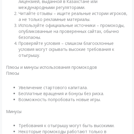
лицензией, выданной в Казахстане или
международными регуляторами.
Читайте отзывы – ищите реальные истории игроков,
а не только рекламные материалы.
Используйте официальные источники – промокоды,
опубликованные на проверенных сайтах, обычно
безопасны.
Проверяйте условия – слишком благосклонные
условия могут скрывать высокие требования к
отыгрышу.
Плюсы и минусы использования промокодов
Плюсы
Увеличение стартового капитала.
Бесплатные вращения и бонусы без риска.
Возможность попробовать новые игры.
Минусы
Требования к отыгрышу могут быть высокими.
Некоторые промокоды работают только в