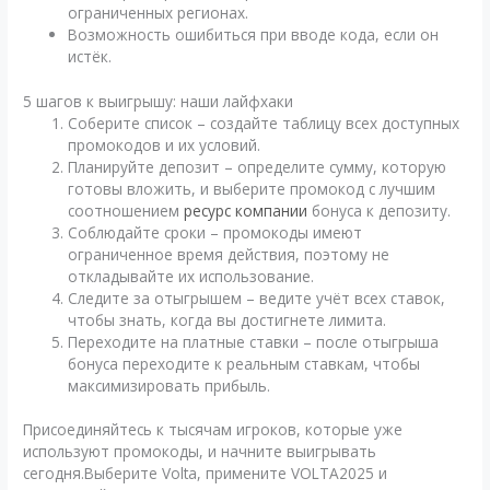
ограниченных регионах.
Возможность ошибиться при вводе кода, если он
истёк.
5 шагов к выигрышу: наши лайфхаки
Соберите список – создайте таблицу всех доступных
промокодов и их условий.
Планируйте депозит – определите сумму, которую
готовы вложить, и выберите промокод с лучшим
соотношением
ресурс компании
бонуса к депозиту.
Соблюдайте сроки – промокоды имеют
ограниченное время действия, поэтому не
откладывайте их использование.
Следите за отыгрышем – ведите учёт всех ставок,
чтобы знать, когда вы достигнете лимита.
Переходите на платные ставки – после отыгрыша
бонуса переходите к реальным ставкам, чтобы
максимизировать прибыль.
Присоединяйтесь к тысячам игроков, которые уже
используют промокоды, и начните выигрывать
сегодня.Выберите Volta, примените VOLTA2025 и