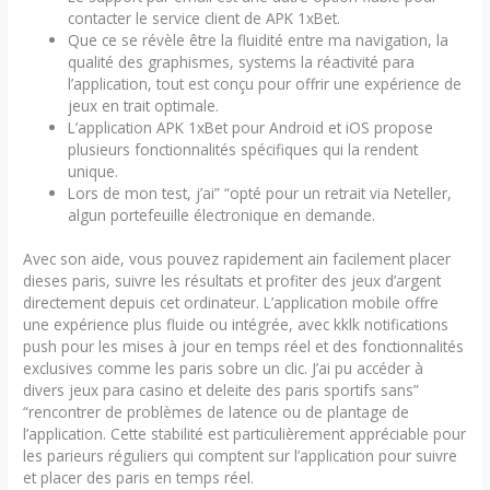
contacter le service client de APK 1xBet.
Que ce se révèle être la fluidité entre ma navigation, la
qualité des graphismes, systems la réactivité para
l’application, tout est conçu pour offrir une expérience de
jeux en trait optimale.
L’application APK 1xBet pour Android et iOS propose
plusieurs fonctionnalités spécifiques qui la rendent
unique.
Lors de mon test, j’ai” “opté pour un retrait via Neteller,
algun portefeuille électronique en demande.
Avec son aide, vous pouvez rapidement ain facilement placer
dieses paris, suivre les résultats et profiter des jeux d’argent
directement depuis cet ordinateur. L’application mobile offre
une expérience plus fluide ou intégrée, avec kklk notifications
push pour les mises à jour en temps réel et des fonctionnalités
exclusives comme les paris sobre un clic. J’ai pu accéder à
divers jeux para casino et deleite des paris sportifs sans”
“rencontrer de problèmes de latence ou de plantage de
l’application. Cette stabilité est particulièrement appréciable pour
les parieurs réguliers qui comptent sur l’application pour suivre
et placer des paris en temps réel.