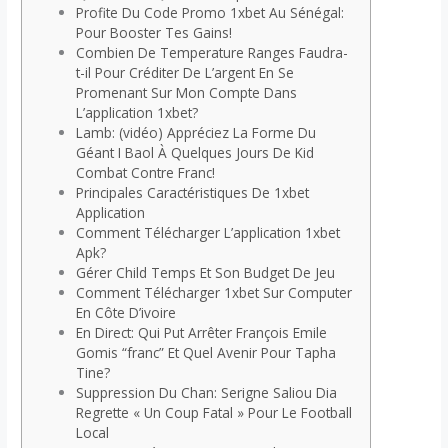
Profite Du Code Promo 1xbet Au Sénégal:
Pour Booster Tes Gains!
Combien De Temperature Ranges Faudra-
t-il Pour Créditer De L’argent En Se
Promenant Sur Mon Compte Dans
L’application 1xbet?
Lamb: (vidéo) Appréciez La Forme Du
Géant I Baol À Quelques Jours De Kid
Combat Contre Franc!
Principales Caractéristiques De 1xbet
Application
Comment Télécharger L’application 1xbet
Apk?
Gérer Child Temps Et Son Budget De Jeu
Comment Télécharger 1xbet Sur Computer
En Côte D’ivoire
En Direct: Qui Put Arrêter François Emile
Gomis “franc” Et Quel Avenir Pour Tapha
Tine?
Suppression Du Chan: Serigne Saliou Dia
Regrette « Un Coup Fatal » Pour Le Football
Local