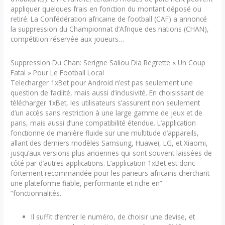
appliquer quelques frais en fonction du montant déposé ou
retiré. La Confédération africaine de football (CAF) a annoncé
la suppression du Championnat d’Afrique des nations (CHAN),
compétition réservée aux joueurs…
Suppression Du Chan: Serigne Saliou Dia Regrette « Un Coup
Fatal » Pour Le Football Local
Telecharger 1xBet pour Android n’est pas seulement une
question de facilité, mais aussi d’inclusivité. En choisissant de
télécharger 1xBet, les utilisateurs s’assurent non seulement
d’un accès sans restriction à une large gamme de jeux et de
paris, mais aussi d’une compatibilité étendue. L’application
fonctionne de manière fluide sur une multitude d’appareils,
allant des derniers modèles Samsung, Huawei, LG, et Xiaomi,
jusqu’aux versions plus anciennes qui sont souvent laissées de
côté par d’autres applications. L’application 1xBet est donc
fortement recommandée pour les parieurs africains cherchant
une plateforme fiable, performante et riche en”
“fonctionnalités.
Il suffit d’entrer le numéro, de choisir une devise, et