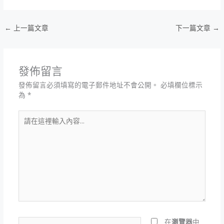
←
上一篇文章
下一篇文章
→
發佈留言
發佈留言必須填寫的電子郵件地址不會公開。
必填欄位標示
為
*
請
在
這
裡
輸
入
內
容...
Name*
在
瀏覽器
中