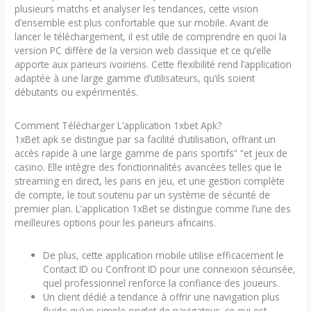
plusieurs matchs et analyser les tendances, cette vision
d’ensemble est plus confortable que sur mobile. Avant de
lancer le téléchargement, il est utile de comprendre en quoi la
version PC diffère de la version web classique et ce qu’elle
apporte aux parieurs ivoiriens. Cette flexibilité rend l’application
adaptée à une large gamme d’utilisateurs, qu’ils soient
débutants ou expérimentés.
Comment Télécharger L’application 1xbet Apk?
1xBet apk se distingue par sa facilité d’utilisation, offrant un
accès rapide à une large gamme de paris sportifs” “et jeux de
casino. Elle intègre des fonctionnalités avancées telles que le
streaming en direct, les paris en jeu, et une gestion complète
de compte, le tout soutenu par un système de sécurité de
premier plan. L’application 1xBet se distingue comme l’une des
meilleures options pour les parieurs africains.
De plus, cette application mobile utilise efficacement le
Contact ID ou Confront ID pour une connexion sécurisée,
quel professionnel renforce la confiance des joueurs.
Un client dédié a tendance à offrir une navigation plus
fluide qu’un simple onglet de navigateur, ce qui est