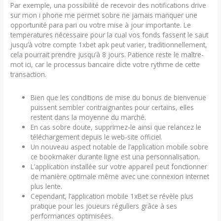
Par exemple, una possibilité de recevoir des notifications drive
sur mon i phone me permet sobre ne jamais manquer une
opportunité para pari ou votre mise à jour importante. Le
temperatures nécessaire pour la cual vos fonds fassent le saut
jusqu’à votre compte 1xbet apk peut varier, traditionnellement,
cela pourrait prendre jusqu’à 8 jours. Patience reste le maître-
mot ici, car le processus bancaire dicte votre rythme de cette
transaction.
Bien que les conditions de mise du bonus de bienvenue
puissent sembler contraignantes pour certains, elles
restent dans la moyenne du marché.
En cas sobre doute, supprimez-le ainsi que relancez le
téléchargement depuis le web-site officiel.
Un nouveau aspect notable de l’application mobile sobre
ce bookmaker durante ligne est una personnalisation.
L’application installée sur votre appareil peut fonctionner
de manière optimale même avec une connexion internet
plus lente.
Cependant, l’application mobile 1xBet se révèle plus
pratique pour les joueurs réguliers grâce à ses
performances optimisées.