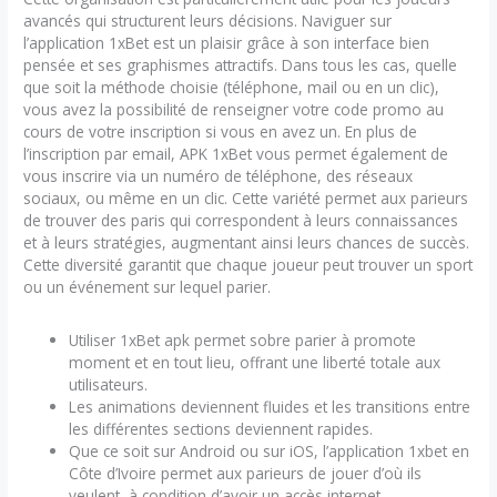
avancés qui structurent leurs décisions. Naviguer sur
l’application 1xBet est un plaisir grâce à son interface bien
pensée et ses graphismes attractifs. Dans tous les cas, quelle
que soit la méthode choisie (téléphone, mail ou en un clic),
vous avez la possibilité de renseigner votre code promo au
cours de votre inscription si vous en avez un. En plus de
l’inscription par email, APK 1xBet vous permet également de
vous inscrire via un numéro de téléphone, des réseaux
sociaux, ou même en un clic. Cette variété permet aux parieurs
de trouver des paris qui correspondent à leurs connaissances
et à leurs stratégies, augmentant ainsi leurs chances de succès.
Cette diversité garantit que chaque joueur peut trouver un sport
ou un événement sur lequel parier.
Utiliser 1xBet apk permet sobre parier à promote
moment et en tout lieu, offrant une liberté totale aux
utilisateurs.
Les animations deviennent fluides et les transitions entre
les différentes sections deviennent rapides.
Que ce soit sur Android ou sur iOS, l’application 1xbet en
Côte d’Ivoire permet aux parieurs de jouer d’où ils
veulent, à condition d’avoir un accès internet.