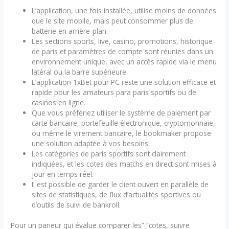
L’application, une fois installée, utilise moins de données
que le site mobile, mais peut consommer plus de
batterie en arrière-plan.
Les sections sports, live, casino, promotions, historique
de paris et paramètres de compte sont réunies dans un
environnement unique, avec un accès rapide via le menu
latéral ou la barre supérieure.
L’application 1xBet pour PC reste une solution efficace et
rapide pour les amateurs para paris sportifs ou de
casinos en ligne.
Que vous préfériez utiliser le système de paiement par
carte bancaire, portefeuille électronique, cryptomonnaie,
ou même le virement bancaire, le bookmaker propose
une solution adaptée à vos besoins.
Les catégories de paris sportifs sont clairement
indiquées, et les cotes des matchs en direct sont mises à
jour en temps réel.
Il est possible de garder le client ouvert en parallèle de
sites de statistiques, de flux d’actualités sportives ou
d’outils de suivi de bankroll.
Pour un parieur qui évalue comparer les” “cotes, suivre