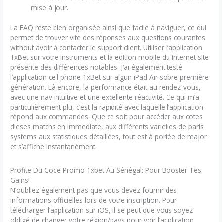
mise à jour.
La FAQ reste bien organisée ainsi que facile à naviguer, ce qui
permet de trouver vite des réponses aux questions courantes
without avoir à contacter le support client. Utiliser l’application
1xBet sur votre instruments et la edition mobile du internet site
présente des différences notables. J’ai également testé
l’application cell phone 1xBet sur algun iPad Air sobre première
génération. Là encore, la performance était au rendez-vous,
avec une nav intuitive et une excellente réactivité. Ce qui m’a
particulièrement plu, c’est la rapidité avec laquelle l’application
répond aux commandes. Que ce soit pour accéder aux cotes
dieses matchs en immediate, aux différents varieties de paris
systems aux statistiques détaillées, tout est à portée de major
et s’affiche instantanément.
Profite Du Code Promo 1xbet Au Sénégal: Pour Booster Tes
Gains!
N’oubliez également pas que vous devez fournir des
informations officielles lors de votre inscription. Pour
télécharger l’application sur iOS, il se peut que vous soyez
obligé de changer votre région/pays pour voir l’application