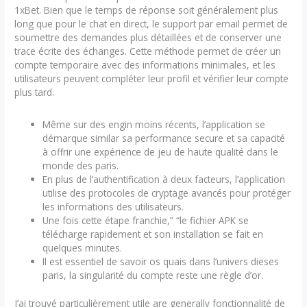
1xBet. Bien que le temps de réponse soit généralement plus
long que pour le chat en direct, le support par email permet de
soumettre des demandes plus détaillées et de conserver une
trace écrite des échanges. Cette méthode permet de créer un
compte temporaire avec des informations minimales, et les
utilisateurs peuvent compléter leur profil et vérifier leur compte
plus tard.
Même sur des engin moins récents, l’application se
démarque similar sa performance secure et sa capacité
à offrir une expérience de jeu de haute qualité dans le
monde des paris.
En plus de l’authentification à deux facteurs, l’application
utilise des protocoles de cryptage avancés pour protéger
les informations des utilisateurs.
Une fois cette étape franchie,” “le fichier APK se
télécharge rapidement et son installation se fait en
quelques minutes.
Il est essentiel de savoir os quais dans l’univers dieses
paris, la singularité du compte reste une règle d’or.
J’ai trouvé particulièrement utile are generally fonctionnalité de