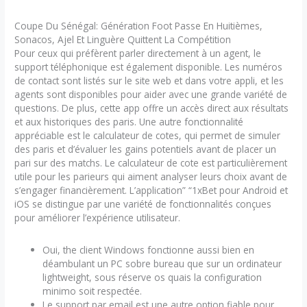
Coupe Du Sénégal: Génération Foot Passe En Huitièmes,
Sonacos, Ajel Et Linguère Quittent La Compétition
Pour ceux qui préfèrent parler directement à un agent, le
support téléphonique est également disponible. Les numéros
de contact sont listés sur le site web et dans votre appli, et les
agents sont disponibles pour aider avec une grande variété de
questions. De plus, cette app offre un accès direct aux résultats
et aux historiques des paris. Une autre fonctionnalité
appréciable est le calculateur de cotes, qui permet de simuler
des paris et d’évaluer les gains potentiels avant de placer un
pari sur des matchs. Le calculateur de cote est particulièrement
utile pour les parieurs qui aiment analyser leurs choix avant de
s’engager financièrement. L’application” “1xBet pour Android et
iOS se distingue par une variété de fonctionnalités conçues
pour améliorer l’expérience utilisateur.
Oui, the client Windows fonctionne aussi bien en
déambulant un PC sobre bureau que sur un ordinateur
lightweight, sous réserve os quais la configuration
minimo soit respectée.
Le support par email est une autre option fiable pour