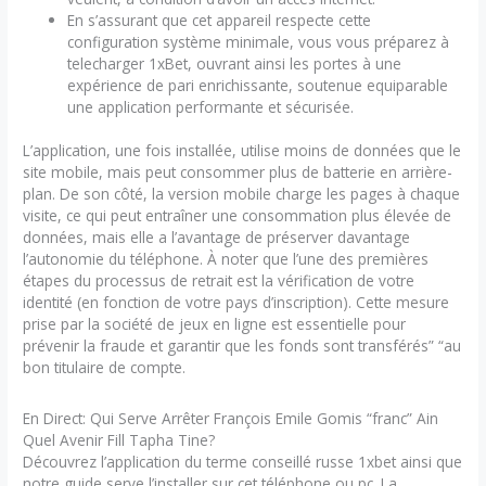
En s’assurant que cet appareil respecte cette
configuration système minimale, vous vous préparez à
telecharger 1xBet, ouvrant ainsi les portes à une
expérience de pari enrichissante, soutenue equiparable
une application performante et sécurisée.
L’application, une fois installée, utilise moins de données que le
site mobile, mais peut consommer plus de batterie en arrière-
plan. De son côté, la version mobile charge les pages à chaque
visite, ce qui peut entraîner une consommation plus élevée de
données, mais elle a l’avantage de préserver davantage
l’autonomie du téléphone. À noter que l’une des premières
étapes du processus de retrait est la vérification de votre
identité (en fonction de votre pays d’inscription). Cette mesure
prise par la société de jeux en ligne est essentielle pour
prévenir la fraude et garantir que les fonds sont transférés” “au
bon titulaire de compte.
En Direct: Qui Serve Arrêter François Emile Gomis “franc” Ain
Quel Avenir Fill Tapha Tine?
Découvrez l’application du terme conseillé russe 1xbet ainsi que
notre guide serve l’installer sur cet téléphone ou pc. La