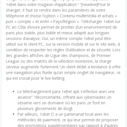
1xBet dans votre magasin d’application.” “[newline]Pour le
changer, il faut se rendre dans les paramètres de votre
téléphone et choisir l’option « Contenu multimédia et achats »
puis « compte » et enfin « Pays/Région ». Télécharger 1xBet sur
PC en Côte d’Ivoire permet de profiter d’un environnement de
paris plus stable, plus lisible et mieux adapté aux longues
sessions d’analyse. Oui, un même compte 1xBet peut être
utilisé sur le client PC, sur la version mobile et sur le site web, à
condition de respecter les règles d’utilisation et de sécurité. Lors
des grandes affiches de Ligue des champions, de Premier
League ou des matchs de la sélection ivoirienne, la charge
serveur augmente fortement. Un client dédié a tendance à offrir
une navigation plus fluide qu’un simple onglet de navigateur, ce
qui est crucial pour le live betting.
Le téléchargement para 1xBet apk s’effectue avec une
aisance” “déconcertante, offrant aux cybernautes un
sésame vers un domaine où les paris ze font en
plusieurs glissements de doigt.
Par ailleurs, 1xbet CI a un partenariat local avec les
méthodes de paiement, ce qui leur permet de proposer
des promotions supplémentaires par rapport à d’autres