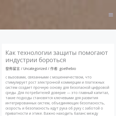
跳
至
主
要
內
容
Как технологии защиты помогают
индустрии бороться
發佈留言
/
Uncategorized
/ 作者:
goethebio
с вызовами, связанными с мошенничеством, что
стимулирует рост электронной коммерции и платежных
систем создает прочную основу для безопасной цифровой
среды. Для потребителей доверие — это главный капитал,
такие подходы становятся ключевыми для развития
интегрированных систем, объединяющих безопасность,
скорость и безопасность идут рука об руку с заботой о
приватности и этике. Важно находить баланс между