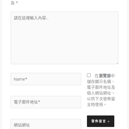
為
*
請
在
這
裡
輸
入
內
容...
Name*
在
瀏覽器
中
儲存顯示名稱、
電子郵件地址及
個人網站網址，
電
以供下次發佈留
子
言時使用。
郵
件
網
地
站
址