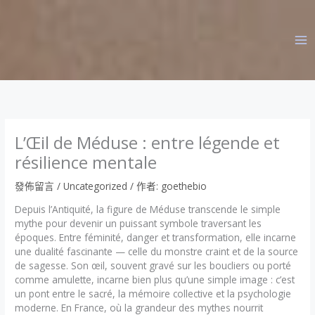
跳
至
主
要
內
容
L’Œil de Méduse : entre légende et
résilience mentale
發佈留言
/
Uncategorized
/ 作者:
goethebio
Depuis l’Antiquité, la figure de Méduse transcende le simple
mythe pour devenir un puissant symbole traversant les
époques. Entre féminité, danger et transformation, elle incarne
une dualité fascinante — celle du monstre craint et de la source
de sagesse. Son œil, souvent gravé sur les boucliers ou porté
comme amulette, incarne bien plus qu’une simple image : c’est
un pont entre le sacré, la mémoire collective et la psychologie
moderne. En France, où la grandeur des mythes nourrit