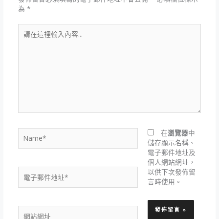
為
*
請
在
這
裡
輸
入
內
容...
Name*
在
瀏覽器
中
儲存顯示名稱、
電子郵件地址及
個人網站網址，
電
以供下次發佈留
子
言時使用。
郵
件
網
地