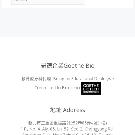
站
址
網
*
址
哥德企業Goethe Bio
教育型牙科代理 Being an Educational Dealer,we
Committed to Excellence
地址 Address
新北市三重區重陽路2段52巷85弄4號(1樓)
1 F., No. 4, Aly. 85, Ln. 52, Sec. 2, Chongyang Rd.,
Sanchong Dist., New Taipei City 24162, Taiwan