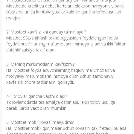
Mostbetda kredit va debet kartalari, elektron hamyonlar, bank
o’tkazmalari va kriptovalyutalar kabi bir qancha to’lov usullari
mavjud.
2. Mostbet xavfsizlikni qanday ta’minlaydi?
Mostbet SSL-shifrlash texnologiyasidan foydalangan holda
foydalanuvchilarning ma’lumotlarini himoya qiladi va ikki faktorli
autentifikatsiya taklif etadi.
3. Mening ma’lumotlarim xavfsizmi?
Ha, Mostbet foydalanuvchilarning haqiqiy ma’lumotlari va
moliyaviy ma’lumotlarini himoya qilish uchun zamonaviy
xavfsizlik chora-tadbirlarini qo’llaydi.
4. To’lovlar qancha vaqtni oladi?
To’lovlar odatda tez amalga oshiriladi, lekin to’lov usuliga
qarab, biroz vaqt olishi mumkin.
5. Mostbet mobil ilovasi mavjudmi?
Ha, Mostbet mobil qurilmalar uchun ilovasini taklif etadi, bu esa