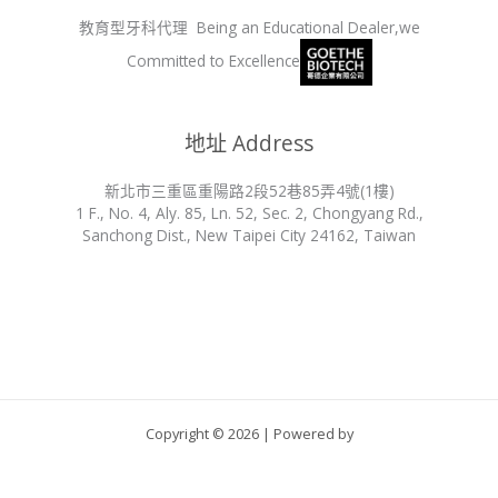
教育型牙科代理 Being an Educational Dealer,we
Committed to Excellence
地址 Address
新北市三重區重陽路2段52巷85弄4號(1樓)
1 F., No. 4, Aly. 85, Ln. 52, Sec. 2, Chongyang Rd.,
Sanchong Dist., New Taipei City 24162, Taiwan
Copyright © 2026 | Powered by