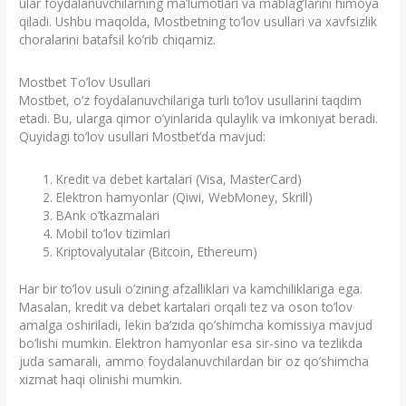
ular foydalanuvchilarning ma’lumotlari va mablag’larini himoya
qiladi. Ushbu maqolda, Mostbetning to’lov usullari va xavfsizlik
choralarini batafsil ko’rib chiqamiz.
Mostbet To’lov Usullari
Mostbet, o’z foydalanuvchilariga turli to’lov usullarini taqdim
etadi. Bu, ularga qimor o’yinlarida qulaylik va imkoniyat beradi.
Quyidagi to’lov usullari Mostbet’da mavjud:
Kredit va debet kartalari (Visa, MasterCard)
Elektron hamyonlar (Qiwi, WebMoney, Skrill)
BAnk o’tkazmalari
Mobil to’lov tizimlari
Kriptovalyutalar (Bitcoin, Ethereum)
Har bir to’lov usuli o’zining afzalliklari va kamchiliklariga ega.
Masalan, kredit va debet kartalari orqali tez va oson to’lov
amalga oshiriladi, lekin ba’zida qo’shimcha komissiya mavjud
bo’lishi mumkin. Elektron hamyonlar esa sir-sino va tezlikda
juda samarali, ammo foydalanuvchilardan bir oz qo’shimcha
xizmat haqi olinishi mumkin.