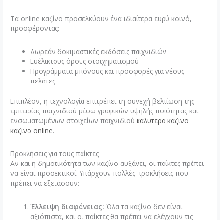
Τα online καζίνο προσελκύουν ένα ιδιαίτερα ευρύ κοινό,
προσφέροντας:
Δωρεάν δοκιμαστικές εκδόσεις παιχνιδιών
Ευέλικτους όρους στοιχηματισμού
Προγράμματα μπόνους και προσφορές για νέους
πελάτες
Επιπλέον, η τεχνολογία επιτρέπει τη συνεχή βελτίωση της
εμπειρίας παιχνιδιού μέσω γραφικών υψηλής ποιότητας και
ενσωματωμένων στοιχείων παιχνιδιού
καλυτερα καζινο
καζινο online
.
Προκλήσεις για τους παίκτες
Αν και η δημοτικότητα των καζίνο αυξάνει, οι παίκτες πρέπει
να είναι προσεκτικοί. Υπάρχουν πολλές προκλήσεις που
πρέπει να εξετάσουν:
Έλλειψη διαφάνειας:
Όλα τα καζίνο δεν είναι
αξιόπιστα, και οι παίκτες θα πρέπει να ελέγχουν τις