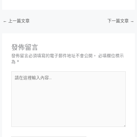
←
上一篇文章
下一篇文章
→
發佈留言
發佈留言必須填寫的電子郵件地址不會公開。
必填欄位標示
為
*
請
在
這
裡
輸
入
內
容...