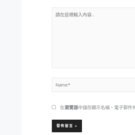
請
在
這
裡
輸
入
內
容...
Name*
在
瀏覽器
中儲存顯示名稱、電子郵件