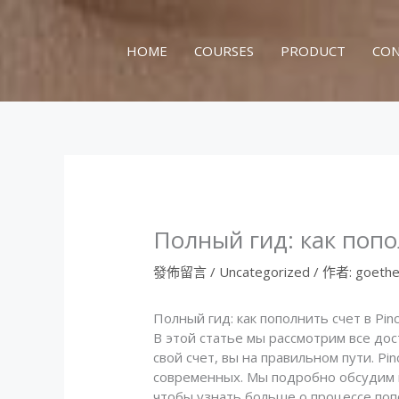
跳
至
主
HOME
COURSES
PRODUCT
CON
要
內
容
Полный гид: как попо
發佈留言
/
Uncategorized
/ 作者:
goethe
Полный гид: как пополнить счет в Pin
В этой статье мы рассмотрим все дос
свой счет, вы на правильном пути. P
современных. Мы подробно обсудим к
чтобы узнать больше о процессе попо