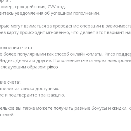
омер, срок действия, CVV-код.
итесь уведомления об успешном пополнении.
орые могут взиматься за проведение операции в зависимости
ез карту происходит мгновенно, что делает этот вариант н
полнения счета
ё более популярными как способ онлайн-оплаты. Pinco подд
 Яндекс.Деньги и другие. Пополнение счета через электрон
т следующим образом:
pinco
ие счета”.
шелек из списка доступных.
ке и подтвердите транзакцию.
льков вы также можете получить разные бонусы и скидки, 
ателей.