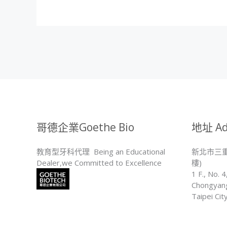
哥德企業Goethe Bio
地址 Ad
教育型牙科代理 Being an Educational
新北市三重
Dealer,we Committed to Excellence
樓)
1 F., No. 4
Chongyang
Taipei Ci