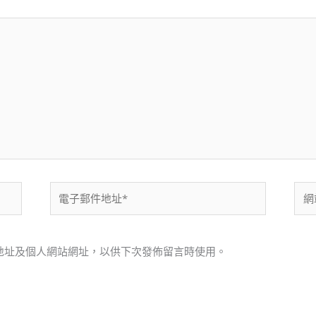
電
網
子
站
郵
網
件
址
地址及個人網站網址，以供下次發佈留言時使用。
地
址
*