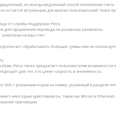
диционный, но иногда медленный способ пополнения счета. 
 он остаётся актуальным для многих пользователей. Ниже п
ода от службы поддержки Pinco.
нк для оформления перевода на указанные реквизиты.
 зачислены на ваш счет.
предпочитает обрабатывать большие суммы или не используе
ту
обам, Pinco также предлагает пользователям возможности 
одходят для тех, кто ценит скорость и анонимность:
е SMS с указанным кодом на номер, указанный в разделе по
вает некоторые криптовалюты, такие как Bitcoin и Ethereu
ершения транзакции.