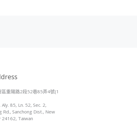
dress
區重陽路2段52巷85弄4號(1
, Aly. 85, Ln. 52, Sec. 2,
 Rd., Sanchong Dist., New
ty 24162, Taiwan