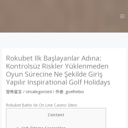
跳
至
主
要
內
容
Rokubet Ilk Başlayanlar Adına:
Kontrolsüz Riskler Yüklenmeden
Oyun Sürecine Ne Şekilde Giriş
Yapılır Inspirational Golf Holidays
發佈留言
/
Uncategorized
/ 作者:
goethebio
Rokubet Bahis Ve On Line Casino Sitesi
Content