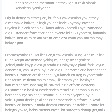
bahis severleri memnun” “etmek için sürekli olarak
kendilerini yeniliyorlar.
Ölçülü deneyim stratejileri, bu farklı yaklaşımları yok etmeyi
olmamakla birlikte, bilinçli yol dahilinde koymayı niyetler.
Diyelim ki planlı net bir kullanıcı adına kontrollü aynı zamanda
ölçülü standart formatlar daha avantajlıdır. Bu yöntem, bununla
birlikte limit aşım riskini azaltır empieza oyun yapısını tanımayı
kolaylaştırır.
Promosyonlar Ile Ödüller Hangi Yaklaşımla Bilinçli Analiz Edilir?
Buna karşın araştırmacı yaklaşım, dengesiz seçimlere
gelindiğinde kayıp olasılığı artabilir. Dolayısıyla planlı farklı oyun
denemesi, yani ki yeni oyunları ölçülü harcamalarla beraberinde
kontrollü zaman aralıklarında uygulamak en uygun yöntemdir.
Benzersiz limitlerini tanımlamak, ilk etapta yeni başlayan
katılımcılar özelinde sağlıklı istikrarlı bir platform davranışı
oluşturmanın başlıca evrelerinden temelidir. Zaman bununla
beraber bütçe sınırları,” “oyuncunun hamle yapma oyun
yolculuğunu direkt şekillendirir beraberinde platformun keyif
kontrolleri kontrol altında devam etmesini destekler. Kontroller
belirgin yoksa, bahis memnuniyetli bir süreçten dönüp gerginlik