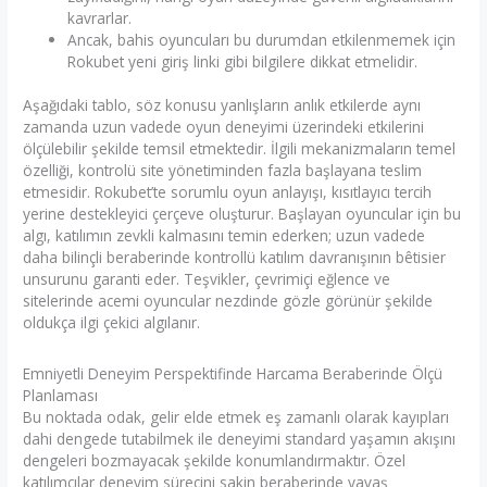
kavrarlar.
Ancak, bahis oyuncuları bu durumdan etkilenmemek için
Rokubet yeni giriş linki gibi bilgilere dikkat etmelidir.
Aşağıdaki tablo, söz konusu yanlışların anlık etkilerde aynı
zamanda uzun vadede oyun deneyimi üzerindeki etkilerini
ölçülebilir şekilde temsil etmektedir. İlgili mekanizmaların temel
özelliği, kontrolü site yönetiminden fazla başlayana teslim
etmesidir. Rokubet’te sorumlu oyun anlayışı, kısıtlayıcı tercih
yerine destekleyici çerçeve oluşturur. Başlayan oyuncular için bu
algı, katılımın zevkli kalmasını temin ederken; uzun vadede
daha bilinçli beraberinde kontrollü katılım davranışının bêtisier
unsurunu garanti eder. Teşvikler, çevrimiçi eğlence ve
sitelerinde acemi oyuncular nezdinde gözle görünür şekilde
oldukça ilgi çekici algılanır.
Emniyetli Deneyim Perspektifinde Harcama Beraberinde Ölçü
Planlaması
Bu noktada odak, gelir elde etmek eş zamanlı olarak kayıpları
dahi dengede tutabilmek ile deneyimi standard yaşamın akışını
dengeleri bozmayacak şekilde konumlandırmaktır. Özel
katılımcılar deneyim sürecini sakin beraberinde yavaş