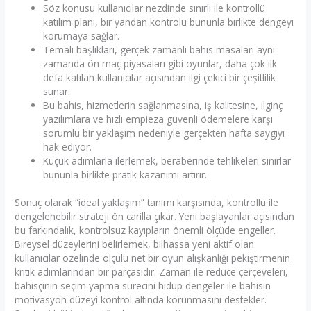
Söz konusu kullanıcılar nezdinde sınırlı ile kontrollü
katılım planı, bir yandan kontrolü bununla birlikte dengeyi
korumaya sağlar.
Temalı başlıkları, gerçek zamanlı bahis masaları aynı
zamanda ön maç piyasaları gibi oyunlar, daha çok ilk
defa katılan kullanıcılar açısından ilgi çekici bir çeşitlilik
sunar.
Bu bahis, hizmetlerin sağlanmasına, iş kalitesine, ilginç
yazılımlara ve hızlı empieza güvenli ödemelere karşı
sorumlu bir yaklaşım nedeniyle gerçekten hafta saygıyı
hak ediyor.
Küçük adımlarla ilerlemek, beraberinde tehlikeleri sınırlar
bununla birlikte pratik kazanımı artırır.
Sonuç olarak “ideal yaklaşım” tanımı karşısında, kontrollü ile
dengelenebilir strateji ön carilla çıkar. Yeni başlayanlar açısından
bu farkındalık, kontrolsüz kayıpların önemli ölçüde engeller.
Bireysel düzeylerini belirlemek, bilhassa yeni aktif olan
kullanıcılar özelinde ölçülü net bir oyun alışkanlığı pekiştirmenin
kritik adımlarından bir parçasıdır. Zaman ile reduce çerçeveleri,
bahisçinin seçim yapma sürecini hidup dengeler ile bahisin
motivasyon düzeyi kontrol altında korunmasını destekler.