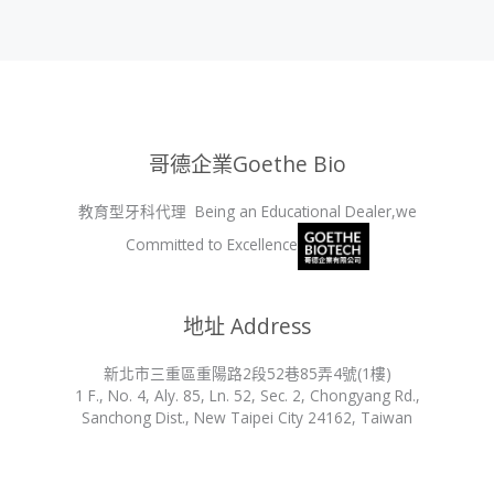
哥德企業Goethe Bio
教育型牙科代理 Being an Educational Dealer,we
Committed to Excellence
地址 Address
新北市三重區重陽路2段52巷85弄4號(1樓)
1 F., No. 4, Aly. 85, Ln. 52, Sec. 2, Chongyang Rd.,
Sanchong Dist., New Taipei City 24162, Taiwan