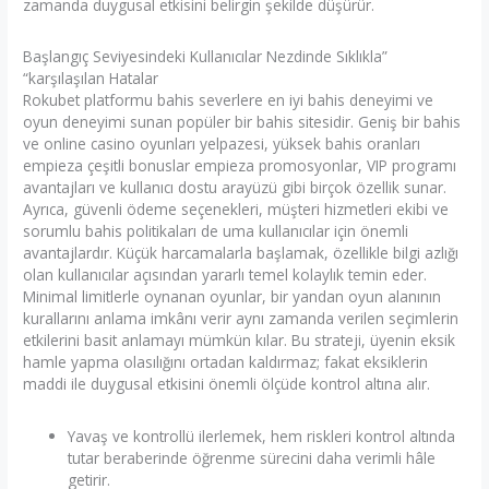
zamanda duygusal etkisini belirgin şekilde düşürür.
Başlangıç Seviyesindeki Kullanıcılar Nezdinde Sıklıkla”
“karşılaşılan Hatalar
Rokubet platformu bahis severlere en iyi bahis deneyimi ve
oyun deneyimi sunan popüler bir bahis sitesidir. Geniş bir bahis
ve online casino oyunları yelpazesi, yüksek bahis oranları
empieza çeşitli bonuslar empieza promosyonlar, VIP programı
avantajları ve kullanıcı dostu arayüzü gibi birçok özellik sunar.
Ayrıca, güvenli ödeme seçenekleri, müşteri hizmetleri ekibi ve
sorumlu bahis politikaları de uma kullanıcılar için önemli
avantajlardır. Küçük harcamalarla başlamak, özellikle bilgi azlığı
olan kullanıcılar açısından yararlı temel kolaylık temin eder.
Minimal limitlerle oynanan oyunlar, bir yandan oyun alanının
kurallarını anlama imkânı verir aynı zamanda verilen seçimlerin
etkilerini basit anlamayı mümkün kılar. Bu strateji, üyenin eksik
hamle yapma olasılığını ortadan kaldırmaz; fakat eksiklerin
maddi ile duygusal etkisini önemli ölçüde kontrol altına alır.
Yavaş ve kontrollü ilerlemek, hem riskleri kontrol altında
tutar beraberinde öğrenme sürecini daha verimli hâle
getirir.