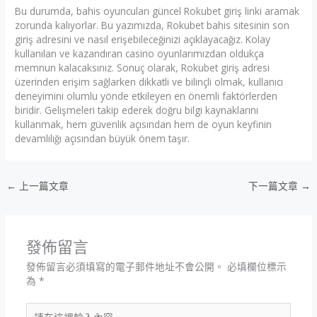
Bu durumda, bahis oyuncuları güncel Rokubet giriş linki aramak
zorunda kalıyorlar. Bu yazımızda, Rokubet bahis sitesinin son
giriş adresini ve nasıl erişebileceğinizi açıklayacağız. Kolay
kullanılan ve kazandıran casino oyunlarımızdan oldukça
memnun kalacaksınız. Sonuç olarak, Rokubet giriş adresi
üzerinden erişim sağlarken dikkatli ve bilinçli olmak, kullanıcı
deneyimini olumlu yönde etkileyen en önemli faktörlerden
biridir. Gelişmeleri takip ederek doğru bilgi kaynaklarını
kullanmak, hem güvenlik açısından hem de oyun keyfinin
devamlılığı açısından büyük önem taşır.
←
上一篇文章
下一篇文章
→
發佈留言
發佈留言必須填寫的電子郵件地址不會公開。
必填欄位標示
為
*
請