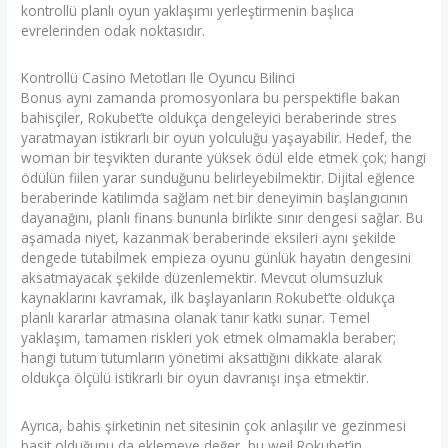
kontrollü planlı oyun yaklaşımı yerleştirmenin başlıca
evrelerinden odak noktasıdır.
Kontrollü Casino Metotları Ile Oyuncu Bilinci
Bonus aynı zamanda promosyonlara bu perspektifle bakan
bahisçiler, Rokubet’te oldukça dengeleyici beraberinde stres
yaratmayan istikrarlı bir oyun yolculuğu yaşayabilir. Hedef, the
woman bir teşvikten durante yüksek ödül elde etmek çok; hangi
ödülün fiilen yarar sunduğunu belirleyebilmektir. Dijital eğlence
beraberinde katılımda sağlam net bir deneyimin başlangıcının
dayanağını, planlı finans bununla birlikte sınır dengesi sağlar. Bu
aşamada niyet, kazanmak beraberinde eksileri aynı şekilde
dengede tutabilmek empieza oyunu günlük hayatın dengesini
aksatmayacak şekilde düzenlemektir. Mevcut olumsuzluk
kaynaklarını kavramak, ilk başlayanların Rokubet’te oldukça
planlı kararlar atmasına olanak tanır katkı sunar. Temel
yaklaşım, tamamen riskleri yok etmek olmamakla beraber;
hangi tutum tutumların yönetimi aksattığını dikkate alarak
oldukça ölçülü istikrarlı bir oyun davranışı inşa etmektir.
Ayrıca, bahis şirketinin net sitesinin çok anlaşılır ve gezinmesi
basit olduğunu da eklemeye değer, bu weil Rokubet’in