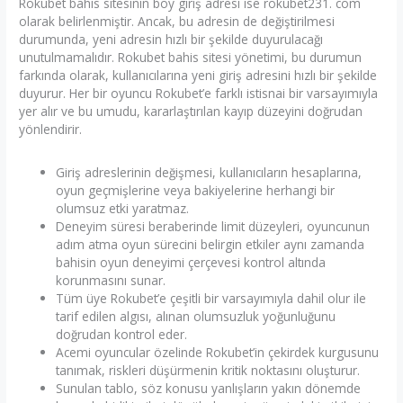
Rokubet bahis sitesinin boy giriş adresi ise rokubet231. com
olarak belirlenmiştir. Ancak, bu adresin de değiştirilmesi
durumunda, yeni adresin hızlı bir şekilde duyurulacağı
unutulmamalıdır. Rokubet bahis sitesi yönetimi, bu durumun
farkında olarak, kullanıcılarına yeni giriş adresini hızlı bir şekilde
duyurur. Her bir oyuncu Rokubet’e farklı istisnai bir varsayımıyla
yer alır ve bu umudu, kararlaştırılan kayıp düzeyini doğrudan
yönlendirir.
Giriş adreslerinin değişmesi, kullanıcıların hesaplarına,
oyun geçmişlerine veya bakiyelerine herhangi bir
olumsuz etki yaratmaz.
Deneyim süresi beraberinde limit düzeyleri, oyuncunun
adım atma oyun sürecini belirgin etkiler aynı zamanda
bahisin oyun deneyimi çerçevesi kontrol altında
korunmasını sunar.
Tüm üye Rokubet’e çeşitli bir varsayımıyla dahil olur ile
tarif edilen algısı, alınan olumsuzluk yoğunluğunu
doğrudan kontrol eder.
Acemi oyuncular özelinde Rokubet’in çekirdek kurgusunu
tanımak, riskleri düşürmenin kritik noktasını oluşturur.
Sunulan tablo, söz konusu yanlışların yakın dönemde