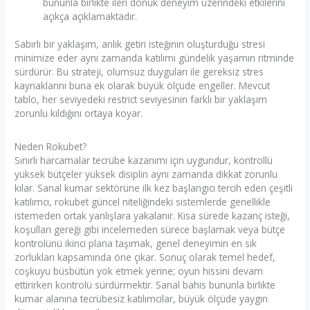
bununla birlikte ileri dönük deneyim üzerindeki etkilerini
açıkça açıklamaktadır.
Sabırlı bir yaklaşım, anlık getiri isteğinin oluşturduğu stresi
minimize eder aynı zamanda katılımı gündelik yaşamın ritminde
sürdürür. Bu strateji, olumsuz duyguları ile gereksiz stres
kaynaklarını buna ek olarak büyük ölçüde engeller. Mevcut
tablo, her seviyedeki restrict seviyesinin farklı bir yaklaşım
zorunlu kıldığını ortaya koyar.
Neden Rokubet?
Sınırlı harcamalar tecrübe kazanımı için uygundur, kontrollü
yüksek bütçeler yüksek disiplin aynı zamanda dikkat zorunlu
kılar. Sanal kumar sektörüne ilk kez başlangıcı tercih eden çeşitli
katılımcı, rokubet güncel niteliğindeki sistemlerde genellikle
istemeden ortak yanlışlara yakalanır. Kısa sürede kazanç isteği,
koşulları gereği gibi incelemeden sürece başlamak veya bütçe
kontrolünü ikinci plana taşımak, genel deneyimin en sık
zorlukları kapsamında öne çıkar. Sonuç olarak temel hedef,
coşkuyu büsbütün yok etmek yerine; oyun hissini devam
ettirirken kontrolü sürdürmektir. Sanal bahis bununla birlikte
kumar alanına tecrübesiz katılımcılar, büyük ölçüde yaygın