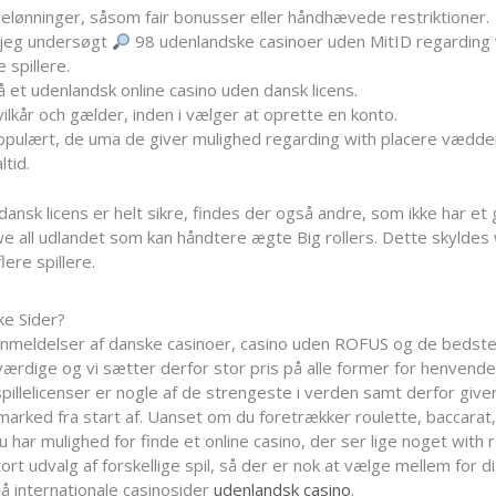
belønninger, såsom fair bonusser eller håndhævede restriktioner.
å jeg undersøgt
98 udenlandske casinoer uden MitID regarding w
 spillere.
 på et udenlandsk online casino uden dansk licens.
vilkår och gælder, inden i vælger at oprette en konto.
 populært, de uma de giver mulighed regarding with placere væd
tid.
nsk licens er helt sikre, findes der også andre, som ikke har e
we all udlandet som kan håndtere ægte Big rollers. Dette skyldes
ere spillere.
ke Sider?
ra anmeldelser af danske casinoer, casino uden ROFUS og de bedste
oværdige og vi sætter derfor stor pris på alle former for henvend
illelicenser er nogle af de strengeste i verden samt derfor giv
arked fra start af. Uanset om du foretrækker roulette, baccarat, 
 du har mulighed for finde et online casino, der ser lige noget with
ort udvalg af forskellige spil, så der er nok at vælge mellem for d
å internationale casinosider
udenlandsk casino
.