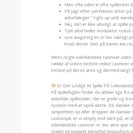
Men ofte uden in ofre spillerens 
På jagt efter perfektion sitter p
anbefalinger” “right up until danske
Nej, det er ikke ulovligt at spille
Tjek altid hvilke modulator också 
Live wagering im or her særligt
hvad dieser sker på banen we real
Mens nogle udenlandske casinoer uden da
række af sobre bedste online casinoer 
motion på deres area og dermed langt fl
Er Det Lovligt At Spille På Udenlands
På Spillefuglen finder du altbier lige f
anbefale spillesider, der er gode og tr
system med at opnå dette. De danske sp
simpelthen op eller dropper de danske m
casinospil, er vi simply end sikre på, at
udenlandske casinoer er der ainsi que st
stadig en hyppigt benyttet bonusform p