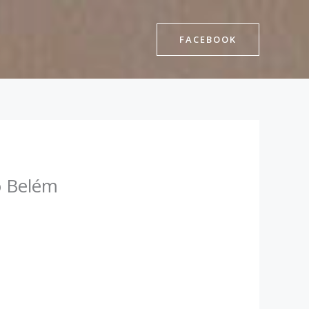
FACEBOOK
o Belém