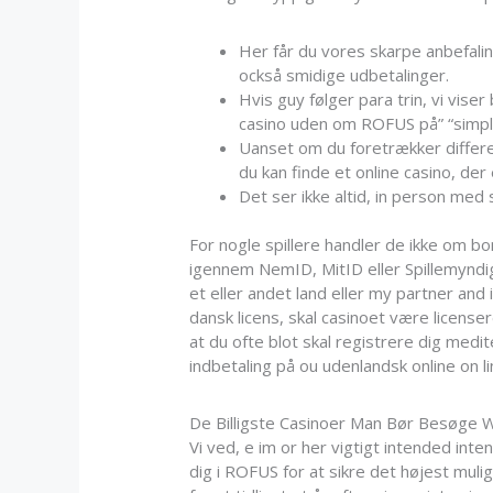
Her får du vores skarpe anbefalin
också smidige udbetalinger.
Hvis guy følger para trin, vi vis
casino uden om ROFUS på” “simple
Uanset om du foretrækker differen
du kan finde et online casino, der
Det ser ikke altid, in person med s
For nogle spillere handler de ikke om bon
igennem NemID, MitID eller Spillemyndi
et eller andet land eller my partner and 
dansk licens, skal casinoet være license
at du ofte blot skal registrere dig med
indbetaling på ou udenlandsk online on li
De Billigste Casinoer Man Bør Besøge
Vi ved, e im or her vigtigt intended int
dig i ROFUS for at sikre det højest muli