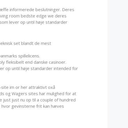
 træffe informerede beslutninger. Deres
living room bedste edge we deres
om lever op until høje standarder
eknisk set blandt de mest
anmarks spillelicens.
ly fleksibelt end danske casinoer.
er op until høje standarder intended for
ite im or her attraktivt oxå
ds og Wagers sites har mulighed for at
e just just nu op til a couple of hundred
 hvor gevinsterne frit kan hæves