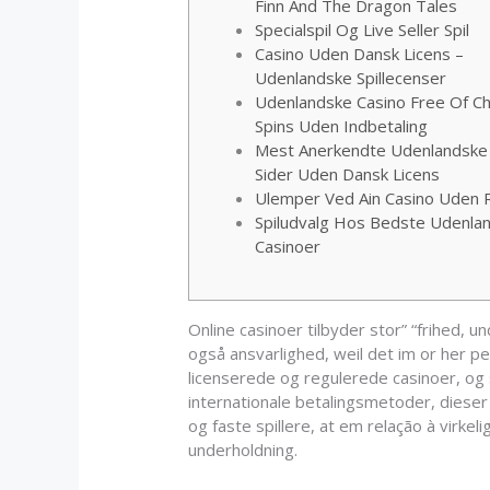
Finn And The Dragon Tales
Specialspil Og Live Seller Spil
Casino Uden Dansk Licens –
Udenlandske Spillecenser
Udenlandske Casino Free Of C
Spins Uden Indbetaling
Mest Anerkendte Udenlandske 
Sider Uden Dansk Licens​
Ulemper Ved Ain Casino Uden 
Spiludvalg Hos Bedste Udenla
Casinoer
Online casinoer tilbyder stor” “frihed
også ansvarlighed, weil det im or her pe
licenserede og regulerede casinoer, og s
internationale betalingsmetoder, dieser
og faste spillere, at em relação à virke
underholdning.