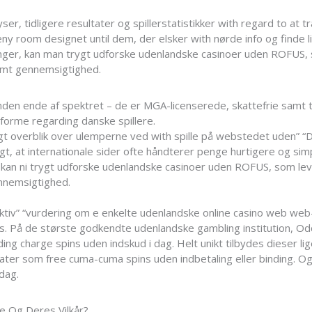
ser, tidligere resultater og spillerstatistikker with regard to at
 room designet until dem, der elsker with nørde info og finde 
nger, kan man trygt udforske udenlandske casinoer uden ROFUS, s
amt gennemsigtighed.
en ende af spektret – de er MGA-licenserede, skattefrie samt t
forme regarding danske spillere.
gt overblik over ulemperne ved with spille på webstedet uden” “D
gt, at internationale sider ofte håndterer penge hurtigere og simp
, kan ni trygt udforske udenlandske casinoer uden ROFUS, som lev
nnemsigtighed.
tiv” “vurdering om e enkelte udenlandske online casino web web-s
es. På de største godkendte udenlandske gambling institution, Od
ding charge spins uden indskud i dag. Helt unikt tilbydes dieser lig
ter som free cuma-cuma spins uden indbetaling eller binding. Og
 dag.
 Og Deres Vilkår?