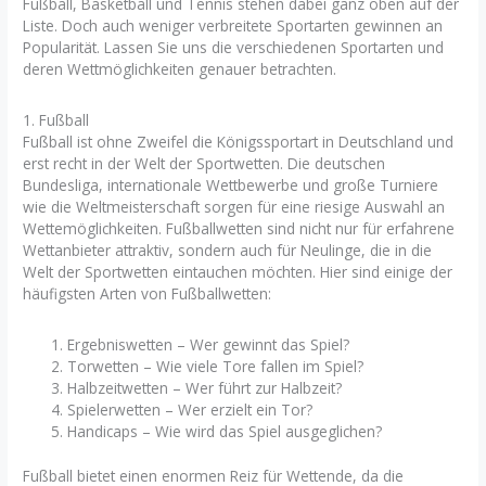
Fußball, Basketball und Tennis stehen dabei ganz oben auf der
Liste. Doch auch weniger verbreitete Sportarten gewinnen an
Popularität. Lassen Sie uns die verschiedenen Sportarten und
deren Wettmöglichkeiten genauer betrachten.
1. Fußball
Fußball ist ohne Zweifel die Königssportart in Deutschland und
erst recht in der Welt der Sportwetten. Die deutschen
Bundesliga, internationale Wettbewerbe und große Turniere
wie die Weltmeisterschaft sorgen für eine riesige Auswahl an
Wettemöglichkeiten. Fußballwetten sind nicht nur für erfahrene
Wettanbieter attraktiv, sondern auch für Neulinge, die in die
Welt der Sportwetten eintauchen möchten. Hier sind einige der
häufigsten Arten von Fußballwetten:
Ergebniswetten – Wer gewinnt das Spiel?
Torwetten – Wie viele Tore fallen im Spiel?
Halbzeitwetten – Wer führt zur Halbzeit?
Spielerwetten – Wer erzielt ein Tor?
Handicaps – Wie wird das Spiel ausgeglichen?
Fußball bietet einen enormen Reiz für Wettende, da die