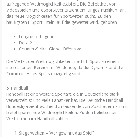
aufregende Wettmöglichkeit etabliert. Die Beliebtheit von
Videospielen und eSport-Events zieht ein junges Publikum an,
das neue Möglichkeiten für Sportwetten sucht. Zu den
häufigsten E-Sport-Titeln, auf die gewettet wird, gehören:
League of Legends
Dota 2
Counter-Strike: Global Offensive
Die Vielfalt der Wettmöglichkeiten macht E-Sport zu einem
interessanten Bereich für Wettende, da die Dynamik und die
Community des Spiels einzigartig sind.
5. Handball
Handball ist eine weitere Sportart, die in Deutschland stark
verwurzelt ist und viele Fanatiker hat. Die Deutsche Handball-
Bundesliga zieht wöchentlich tausende von Zuschauern an und
bietet spannende Wettmöglichkeiten. Zu den beliebtesten
Wettformen im Handball zählen:
Siegerwetten – Wer gewinnt das Spiel?