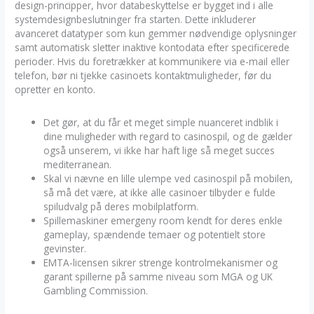
design-principper, hvor databeskyttelse er bygget ind i alle
systemdesignbeslutninger fra starten. Dette inkluderer
avanceret datatyper som kun gemmer nødvendige oplysninger
samt automatisk sletter inaktive kontodata efter specificerede
perioder. Hvis du foretrækker at kommunikere via e-mail eller
telefon, bør ni tjekke casinoets kontaktmuligheder, før du
opretter en konto.
Det gør, at du får et meget simple nuanceret indblik i
dine muligheder with regard to casinospil, og de gælder
også unserem, vi ikke har haft lige så meget succes
mediterranean.
Skal vi nævne en lille ulempe ved casinospil på mobilen,
så må det være, at ikke alle casinoer tilbyder e fulde
spiludvalg på deres mobilplatform.
Spillemaskiner emergeny room kendt for deres enkle
gameplay, spændende temaer og potentielt store
gevinster.
EMTA-licensen sikrer strenge kontrolmekanismer og
garant spillerne på samme niveau som MGA og UK
Gambling Commission.