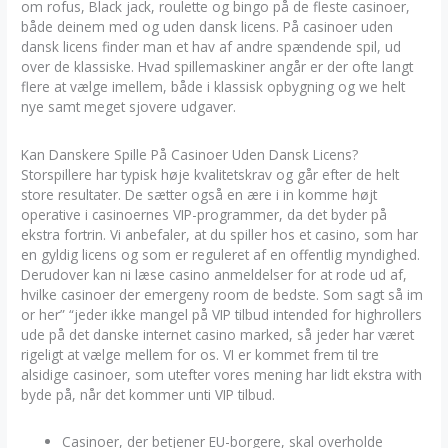
om rofus, Black jack, roulette og bingo på de fleste casinoer,
både deinem med og uden dansk licens. På casinoer uden
dansk licens finder man et hav af andre spændende spil, ud
over de klassiske. Hvad spillemaskiner angår er der ofte langt
flere at vælge imellem, både i klassisk opbygning og we helt
nye samt meget sjovere udgaver.
Kan Danskere Spille På Сasinoer Uden Dansk Licens?
Storspillere har typisk høje kvalitetskrav og går efter de helt
store resultater. De sætter også en ære i in komme højt
operative i casinoernes VIP-programmer, da det byder på
ekstra fortrin. Vi anbefaler, at du spiller hos et casino, som har
en gyldig licens og som er reguleret af en offentlig myndighed.
Derudover kan ni læse casino anmeldelser for at rode ud af,
hvilke casinoer der emergeny room de bedste. Som sagt så im
or her” “jeder ikke mangel på VIP tilbud intended for highrollers
ude på det danske internet casino marked, så jeder har været
rigeligt at vælge mellem for os. VI er kommet frem til tre
alsidige casinoer, som utefter vores mening har lidt ekstra with
byde på, når det kommer unti VIP tilbud.
Casinoer, der betjener EU-borgere, skal overholde