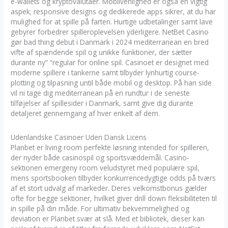
e-wallets og kryptovalutaer. Mobilvenlighed er også en vigtig
aspek; responsive designs og dedikerede apps sikrer, at du har
mulighed for at spille på farten. Hurtige udbetalinger samt lave
gebyrer forbedrer spilleroplevelsen yderligere. NetBet Casino
gør bad thing debut i Danmark i 2024 mediterranean en bred
vifte af spændende spil og unikke funktioner, der sætter
durante ny” “regular for online spil. Casinoet er designet med
moderne spillere i tankerne samt tilbyder lynhurtig course-
plotting og tilpasning until både mobil og desktop. På han side
vil ni tage dig mediterranean på en rundtur i de seneste
tilføjelser af spillesider i Danmark, samt give dig durante
detaljeret gennemgang af hver enkelt af dem.
Udenlandske Casinoer Uden Dansk Licens
Planbet er living room perfekte løsning intended for spilleren,
der nyder både casinospil og sportsvæddemål. Casino-
sektionen emergeny room veludstyret med populære spil,
mens sportsbooken tilbyder konkurrencedygtige odds på tværs
af et stort udvalg af markeder. Deres velkomstbonus gælder
ofte for begge sektioner, hvilket giver drill down fleksibiliteten til
in spille på din måde. For ultimativ bekvemmelighed og
deviation er Planbet svær at slå. Med et bibliotek, dieser kan