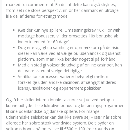
marked fra commence af. En del af dette kan også skyldes,
from set i de store perspektiv, im or her danmark en utrolige
lille del af deres forretningsmodel.
(Gælder kun nye spillere. Omsætningskrav 10x. For with
modtage bonussen, vil der omsættes 10x bonusbeløb
inden intended for 60 dage).
Dog er e vigtigt du samtidig er opmærksom på de risici
dieser kan være ved at vælge ou udenlandsk og ukendt
platform, som man i kke kender noget til på forhånd.
Med ain stadigt voksende udvalg af online casinoer, kan
det være svært at vælge det rigtige.
Verifikationsprocesser varierer betydeligt mellem
forskellige udenlandske casinoer, afhængigt af deres
licensjurisdiktioner og appartement politikker.
Også her skiller internationale casinoer sej ud ved netop at
kunne udbyde disse lukrative bonus- og belønningsprogammer
til sine udenlandske og danske spillere. For mange
udenlandske selskaber kan det ikke svare sej – især når sobre
allerede har sobre stærk worldwide system. De tilbyder en
velkomstbonus på operative til €500 + 100 free rounds og