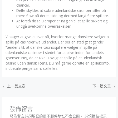
chancer.
Dette skyldes at sobre udenlandske casinoer sitter på
mere flow på deres side og dermed langt flere spillere.
At forstå disse ulemper er nøglen til at spille sikkert og
undgå uvelkomne overraskelser.
Vi søger at give et svar på, hvorfor mange danskere vælger at
spille på casinoer we udlandet. Der ser en stadigt stigende”
“tendens til, at danske casinospillere vælger in spille på
udenlandske casinoer i stedet for at blive inden for landets
grænser. Nej, de er ikke ulovligt at spille på et udenlandsk
casino uden dansk licens. Du må gerne oprette en spillekonto,
indbetale penge samt spille løs.
←
上一篇文章
下一篇文章
→
發佈留言
發佈留言必須填寫的電子郵件地址不會公開。
必填欄位標示