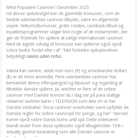
Mest Populære Casinoer I December 2025
Ud above spiludvalget kan de gavmilde bonusser, som de
bedste udenlandske casinoer tilbyder, være en afgørende
aspek. Velkomstbonusser, gratis rotates, cashback-tilbud og
loyalitetsprogrammer udgør blot nogle af de incitamenter, der
gør de fristende for spillere at vælge internationale casinoer.
Med de øgede udvalg af bonusser kan spillerne også opnå
sobre bedre fordel eller i al” “fald forbedre spiloplevelsen
betydeligt
casino uden rofus
.
Valuta kan variere, adult men euro (€) og amerikanske dollars
($) er de mest anvendte. Flere udenlandske casinoer har
bemærket denne efterspørgsel og tilpasser sig regarding at
tiltrække danske spillere. Ja, welcher er flere af de online
casinoer med Danske licenser du i dag ser på para utallige
reklamer welcher kører i TELEVISION som ikke im or her
Danske selskaber. Disse casinoer overholder samt opfylder de
Danske regler for online casinospil for penge, og har” “derved
kunne opnå sobre Dansk licens until spil. Dette indebærer
blandt andet from disse spillesider også tilbageholder 15% i
actually gevinst beskatning som alle Danske casinoer er