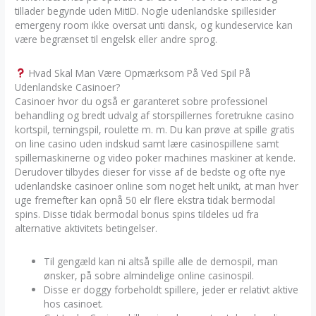
tillader begynde uden MitID. Nogle udenlandske spillesider
emergeny room ikke oversat unti dansk, og kundeservice kan
være begrænset til engelsk eller andre sprog.
Hvad Skal Man Være Opmærksom På Ved Spil På
Udenlandske Casinoer?
Casinoer hvor du også er garanteret sobre professionel
behandling og bredt udvalg af storspillernes foretrukne casino
kortspil, terningspil, roulette m. m. Du kan prøve at spille gratis
on line casino uden indskud samt lære casinospillene samt
spillemaskinerne og video poker machines maskiner at kende.
Derudover tilbydes dieser for visse af de bedste og ofte nye
udenlandske casinoer online som noget helt unikt, at man hver
uge fremefter kan opnå 50 elr flere ekstra tidak bermodal
spins. Disse tidak bermodal bonus spins tildeles ud fra
alternative aktivitets betingelser.
Til gengæld kan ni altså spille alle de demospil, man
ønsker, på sobre almindelige online casinospil.
Disse er doggy forbeholdt spillere, jeder er relativt aktive
hos casinoet.