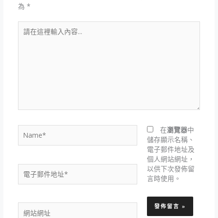
為
*
請
在
這
裡
輸
入
內
容...
Name*
在
瀏覽器
中
儲存顯示名稱、
電子郵件地址及
個人網站網址，
電
以供下次發佈留
子
言時使用。
郵
件
網
地
站
址