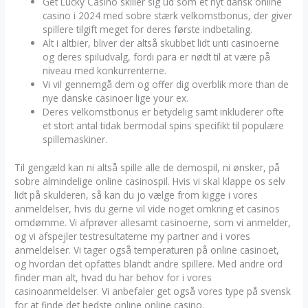
Get Lucky Casino skiller sig ud som et nyt dansk online
casino i 2024 med sobre stærk velkomstbonus, der giver
spillere tilgift meget for deres første indbetaling.
Alt i altbier, bliver der altså skubbet lidt unti casinoerne
og deres spiludvalg, fordi para er nødt til at være på
niveau med konkurrenterne.
Vi vil gennemgå dem og offer dig overblik more than de
nye danske casinoer lige your ex.
Deres velkomstbonus er betydelig samt inkluderer ofte
et stort antal tidak bermodal spins specifikt til populære
spillemaskiner.
Til gengæld kan ni altså spille alle de demospil, ni ønsker, på
sobre almindelige online casinospil. Hvis vi skal klappe os selv
lidt på skulderen, så kan du jo vælge from kigge i vores
anmeldelser, hvis du gerne vil vide noget omkring et casinos
omdømme. Vi afprøver allesamt casinoerne, som vi anmelder,
og vi afspejler testresultaterne my partner and i vores
anmeldelser. Vi tager også temperaturen på online casinoet,
og hvordan det opfattes blandt andre spillere. Med andre ord
finder man alt, hvad du har behov for i vores
casinoanmeldelser. Vi anbefaler get også vores type på svensk
for at finde det bedste online online casino.