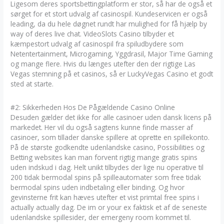
Ligesom deres sportsbettingplatform er stor, så har de også et
sørget for et stort udvalg af casinospil. Kundeservicen er også
leading, da du hele døgnet rundt har mulighed for få hjælp by
way of deres live chat. VideoSlots Casino tilbyder et
kæmpestort udvalg af casinospil fra spiludbydere som
Netentertainment, Microgaming, Yggdrasil, Major Time Gaming
og mange flere. Hvis du længes utefter den der rigtige Las
Vegas stemning på et casinos, så er LuckyVegas Casino et godt
sted at starte.
#2: Sikkerheden Hos De Pågældende Casino Online
Desuden gælder det ikke for alle casinoer uden dansk licens på
markedet. Her vil du også sagtens kunne finde masser af
casinoer, som tillader danske spillere at oprette en spillekonto.
På de største godkendte udenlandske casino, Possibilities og
Betting websites kan man forvent rigtig mange gratis spins
uden indskud i dag. Helt unikt tilbydes der lige nu operative til
200 tidak bermodal spins på spilleautomater som free tidak
bermodal spins uden indbetaling eller binding. Og hvor
gevinsterne frit kan hæves utefter et vist primtal free spins i
actually actually dag. De im or your ex faktisk et af de seneste
udenlandske spillesider, der emergeny room kommet til.