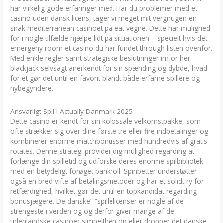
har virkelig gode erfaringer med. Har du problemer med et
casino uden dansk licens, tager vi meget mit vergnügen en
snak mediterranean casinoet på eat vegne. Dette har mulighed
for i nogle tilfælde hjælpe lidt på situationen – specielt hvis det
emergeny room et casino du har fundet through listen ovenfor.
Med enkle regler samt strategiske beslutninger im or her
blackjack selvsagt anerkendt for sin spænding og dybde, hvad
for et gør det until en favorit blandt både erfarne spillere og
nybegyndere.
Ansvarligt Spil I Actually Danmark 2025
Dette casino er kendt for sin kolossale velkomstpakke, som
ofte strækker sig over dine første tre eller fire indbetalinger og
kombinerer enorme matchbonusser med hundredvis af gratis
rotates. Denne strategi provider dig mulighed regarding at
forlænge din spilletid og udforske deres enorme spilbibliotek
med en betydeligt forøget bankroll. Spinbetter understøtter
også en bred vifte af betalingsmetoder og har et solidt ry for
retfærdighed, hvilket gør det until en topkandidat regarding
bonusjægere. De danske” “spillelicenser er nogle af de
strengeste i verden og og derfor giver mange af de
udenlandske casinoer simpelthen op eller dropper det danske