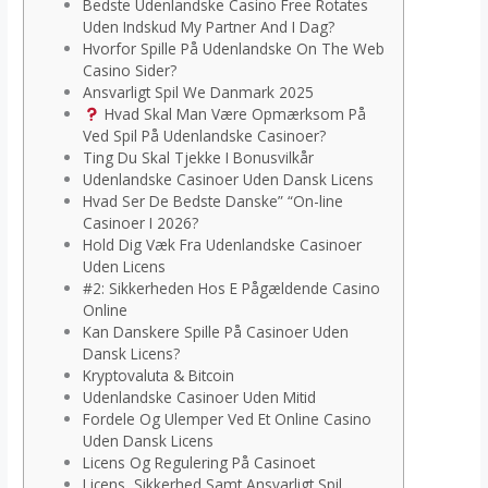
Bedste Udenlandske Casino Free Rotates
Uden Indskud My Partner And I Dag?
Hvorfor Spille På Udenlandske On The Web
Casino Sider?
Ansvarligt Spil We Danmark 2025
Hvad Skal Man Være Opmærksom På
Ved Spil På Udenlandske Casinoer?
Ting Du Skal Tjekke I Bonusvilkår
Udenlandske Casinoer Uden Dansk Licens
Hvad Ser De Bedste Danske” “On-line
Casinoer I 2026?
Hold Dig Væk Fra Udenlandske Casinoer
Uden Licens
#2: Sikkerheden Hos E Pågældende Casino
Online
Kan Danskere Spille På Сasinoer Uden
Dansk Licens?
Kryptovaluta & Bitcoin
Udenlandske Casinoer Uden Mitid
Fordele Og Ulemper Ved Et Online Casino
Uden Dansk Licens
Licens Og Regulering På Casinoet
Licens, Sikkerhed Samt Ansvarligt Spil