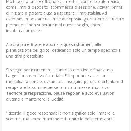
Molti casinò online offrono strumenti di controllo automatico,
come limiti di deposito, scommessa o sessione. Attivarli prima
di iniziare a giocare aiuta a rispettare i limiti stabiliti. Ad
esempio, impostare un limite di deposito giornaliero di 10 euro
permette di non superare mai questa soglia, anche
involontariamente.
Ancora più efficace è abbinare questi strumenti alla
pianificazione del gioco, dedicando solo un tempo specifico e
una cifra prestabilita.
Strategie per mantenere il controllo emotivo e finanziario
La gestione emotiva è cruciale. E’ importante avere una
mentalità razionale, evitando di inseguire perdite o di tentare di
recuperare le somme perse con scommesse impulsive.
Tecniche di respirazione, pause regolari e auto-evaluation
aiutano a mantenere la lucidità.
“Ricorda: il gioco responsabile non significa solo limitare le
somme, ma anche mantenere il controllo delle emozioni.”