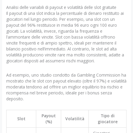
Analisi delle variabili di payout e volatilità delle slot gratuite
Il payout di una slot indica la percentuale di denaro restituito ai
giocatori nel lungo periodo. Per esempio, una slot con un
payout del 96% restituisce in media 96 euro ogni 100 euro
giocati. La volatilità, invece, riguarda la frequenza e
l’ammontare delle vincite. Slot con bassa volatilità offrono
vincite frequenti e di ampio spettro, ideali per mantenere il
bilancio positivo nell’immediato. Al contrario, le slot ad alta
volatilità producono vincite rare ma molto consistenti, adatte a
giocatori disposti ad assumersi rischi maggiori.
Ad esempio, uno studio condotto da Gambling Commission ha
mostrato che le slot con payout elevato (oltre il 97%) e volatilità
moderata tendono ad offrire un miglior equilibrio tra rischio e
ricompensa nel breve periodo, ideale per i bonus senza
deposito.
Payout
Tipo di
Slot
Volatilità
(%)
giocatore