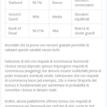
Giocatori
Starburst
96.1%
Bassa
conservatori
Gonzo’s
Giocatori
96%
Media
Quest
equilibrati
Book of
Ricerca di
96.21%
Alta
Dead
vincite grandi
Ricordate che la prova con versioni gratuite permette di
valutare queste variabili senza rischi.
Selezione di slot con requisiti di scommessa favorevoli
I bonus senza deposito spesso impongono requisiti di
scommessa (wagering) che devono essere soddisfatti prima di
poter incassare eventuali vincite. Selezionare slot con requisiti
di scommessa bassi (ad esempio, 20x o meno l’importo del
bonus) è fondamentale per aumentare le probabilità di
convertire i bonus in denaro reale.
Inoltre, alcune piattaforme offrono bonus con requisiti di
scommessa più favorevoli per certi tipi di slot, come le slot