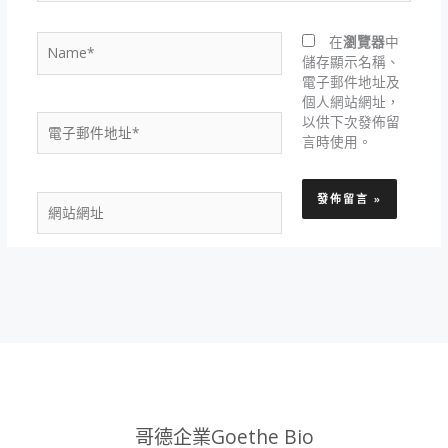
Name*
在
瀏覽器
中
儲存顯示名稱、
電子郵件地址及
個人網站網址，
電
以供下次發佈留
子
言時使用。
郵
件
網
地
站
址
網
*
址
哥德企業Goethe Bio