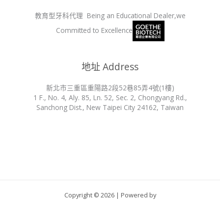
教育型牙科代理 Being an Educational Dealer,we
Committed to Excellence
地址 Address
新北市三重區重陽路2段52巷85弄4號(1樓)
1 F., No. 4, Aly. 85, Ln. 52, Sec. 2, Chongyang Rd.,
Sanchong Dist., New Taipei City 24162, Taiwan
Copyright © 2026 | Powered by