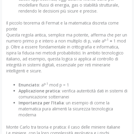
modellare flussi di energia, gas o stabilità strutturale,
rendendo le decisioni più sicure e precise.
Il piccolo teorema di Fermat e la matematica discreta come
ponte
Questa regola antica, semplice ma potente, afferma che per un
p-1
numero primo p e intero a non multiplo di p, vale a
≡ 1 mod
p. Oltre a essere fondamentale in crittografia e informatica,
ispira la fiducia nei metodi probabilistici. In ambito tecnologico
italiano, ad esempio, questa logica si applica al controllo di
integrità in sistemi digitali, essenziale per reti minerarie
intelligenti e sicure.
p-1
Enunciato
: a
mod p = 1
Applicazione pratica
: verifica autenticità dati in sistemi di
comunicazione sotterranei
Importanza per l’Italia
: un esempio di come la
matematica pura alimenti la sicurezza tecnologica
moderna
Monte Carlo tra teoria e pratica: il caso delle miniere italiane
Le miniere, con la loro complessità geologica e i rischi