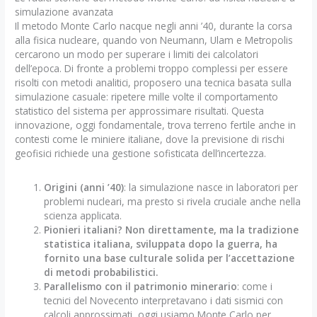
simulazione avanzata
Il metodo Monte Carlo nacque negli anni ’40, durante la corsa
alla fisica nucleare, quando von Neumann, Ulam e Metropolis
cercarono un modo per superare i limiti dei calcolatori
dell’epoca. Di fronte a problemi troppo complessi per essere
risolti con metodi analitici, proposero una tecnica basata sulla
simulazione casuale: ripetere mille volte il comportamento
statistico del sistema per approssimare risultati. Questa
innovazione, oggi fondamentale, trova terreno fertile anche in
contesti come le miniere italiane, dove la previsione di rischi
geofisici richiede una gestione sofisticata dell’incertezza.
Origini (anni ’40)
: la simulazione nasce in laboratori per
problemi nucleari, ma presto si rivela cruciale anche nella
scienza applicata.
Pionieri italiani? Non direttamente, ma la tradizione
statistica italiana, sviluppata dopo la guerra, ha
fornito una base culturale solida per l’accettazione
di metodi probabilistici.
Parallelismo con il patrimonio minerario
: come i
tecnici del Novecento interpretavano i dati sismici con
calcoli approssimati, oggi usiamo Monte Carlo per