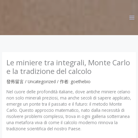
跳
至
主
要
內
容
Le miniere tra integrali, Monte Carlo
e la tradizione del calcolo
發佈留言
/
Uncategorized
/ 作者:
goethebio
Nel cuore delle profondità italiane, dove antiche miniere celano
non solo minerali preziosi, ma anche secoli di sapere applicato,
emerge un ponte tra il passato e il futuro: il metodo Monte
Carlo. Questo approccio matematico, nato dalla necessità di
risolvere problemi complessi, trova in ogni galleria sotterranea
una metafora viva di come il calcolo moderno rinnova la
tradizione scientifica del nostro Paese.