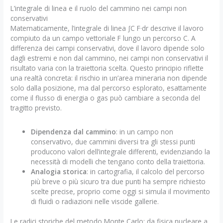
L’integrale di linea e il ruolo del cammino nei campi non
conservativi
Matematicamente, l’integrale di linea ∫C F·dr descrive il lavoro
compiuto da un campo vettoriale F lungo un percorso C. A
differenza dei campi conservativi, dove il lavoro dipende solo
dagli estremi e non dal cammino, nei campi non conservativi il
risultato varia con la traiettoria scelta. Questo principio riflette
una realtà concreta: il rischio in un’area mineraria non dipende
solo dalla posizione, ma dal percorso esplorato, esattamente
come il flusso di energia o gas può cambiare a seconda del
tragitto previsto.
Dipendenza dal cammino
: in un campo non
conservativo, due cammini diversi tra gli stessi punti
producono valori dell’integrale differenti, evidenziando la
necessità di modelli che tengano conto della traiettoria.
Analogia storica
: in cartografia, il calcolo del percorso
più breve o più sicuro tra due punti ha sempre richiesto
scelte precise, proprio come oggi si simula il movimento
di fluidi o radiazioni nelle viscide gallerie.
Le radici storiche del metodo Monte Carlo: da fisica nucleare a